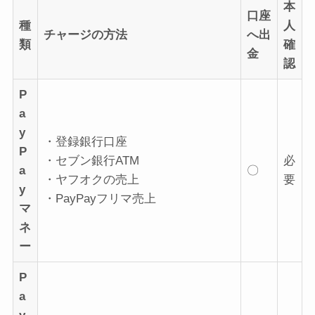
本
口座
種
人
チャージの方法
へ出
類
確
金
認
P
a
y
・登録銀行口座
P
・セブン銀行ATM
必
a
〇
・ヤフオクの売上
要
y
・PayPayフリマ売上
マ
ネ
ー
P
a