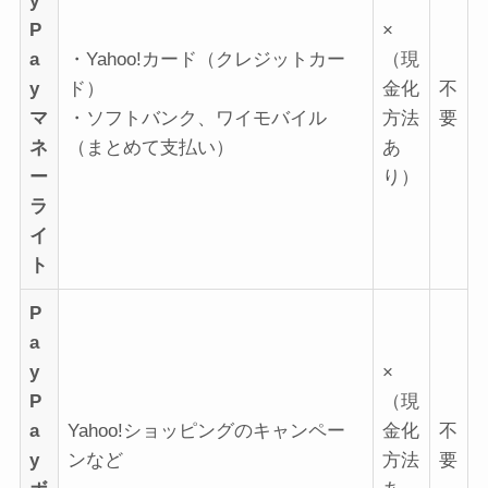
y
P
×
a
・Yahoo!カード（クレジットカー
（現
y
ド）
金化
不
マ
・ソフトバンク、ワイモバイル
方法
要
ネ
（まとめて支払い）
あ
ー
り）
ラ
イ
ト
P
a
y
×
P
（現
a
Yahoo!ショッピングのキャンペー
金化
不
y
ンなど
方法
要