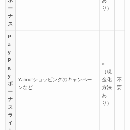
ボ
あ
ー
り）
ナ
ス
P
a
y
P
×
a
（現
y
Yahoo!ショッピングのキャンペー
金化
不
ボ
ンなど
方法
要
ー
あ
ナ
り）
ス
ラ
イ