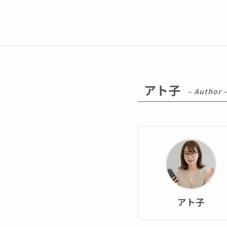
アト子
– Author 
アト子