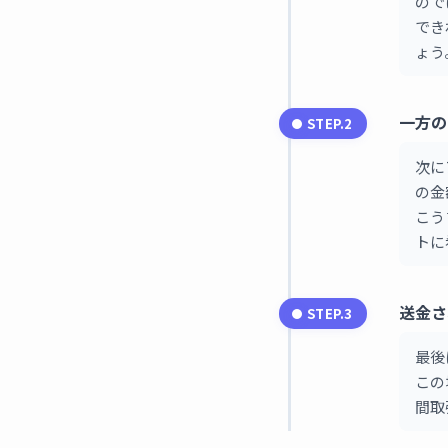
ので
でき
ょう
一方の
STEP.2
次に
の金
こう
トに
送金さ
STEP.3
最後
この
間取