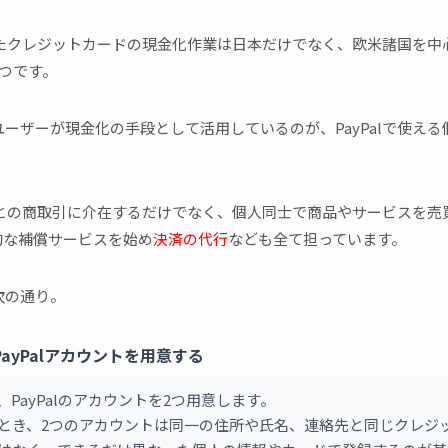
使ったクレジットカードの現金化作業は日本だけでなく、欧米諸国を
つです。
ーザーが現金化の手段として活用しているのが、PayPalで使え
商店との商取引に介在するだけでなく、個人同士で商品やサービスを
的な補償サービスを始め
決済の代行
なども全て担っています。
次の通り。
PayPalアカウントを用意する
、PayPalのアカウントを2つ用意します。
とき、2つのアカウントは同一の住所や氏名、連絡先と同じクレジ